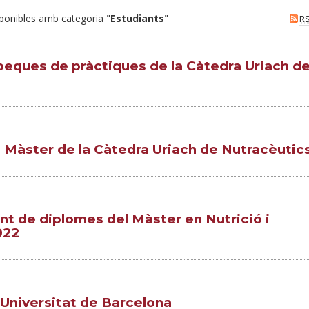
sponibles amb categoria "
Estudiants
"
R
beques de pràctiques de la Càtedra Uriach d
e Màster de la Càtedra Uriach de Nutracèutic
ent de diplomes del Màster en Nutrició i
022
 Universitat de Barcelona