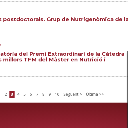
s postdoctorals. Grup de Nutrigenòmica de l
s
atòria del Premi Extraordinari de la Càtedra
s millors TFM del Màster en Nutrició i
1
2
3
4
5
6
7
8
9
10
Següent
Última