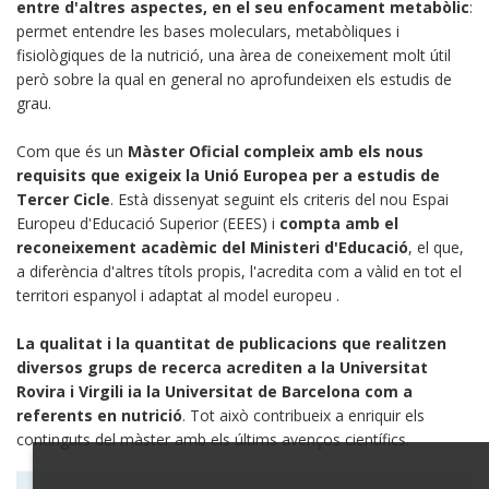
entre d'altres aspectes, en el seu enfocament metabòlic
:
permet entendre les bases moleculars, metabòliques i
fisiològiques de la nutrició,
una àrea de coneixement molt útil
però sobre la qual en general no aprofundeixen els estudis de
grau.
Com que és un
Màster Oficial compleix amb els nous
requisits que exigeix ​​la Unió Europea per a estudis de
Tercer Cicle
.
Està dissenyat seguint els criteris del nou Espai
Europeu d'Educació Superior (EEES) i
compta amb el
reconeixement acadèmic del Ministeri d'Educació
, el que,
a diferència d'altres títols propis, l'acredita com a vàlid en tot el
territori espanyol i adaptat al model europeu
.
La qualitat i la quantitat de publicacions que realitzen
diversos grups de recerca acrediten a la Universitat
Rovira i Virgili ia la Universitat de Barcelona com a
referents en nutrició
.
Tot això contribueix a enriquir els
continguts del màster amb els últims avenços científics.