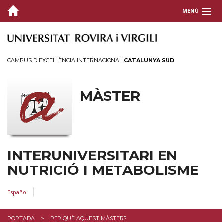
MENÚ
VISIÓ GENERAL
PERQUÈ AQUEST MÀSTER?
CAMPUS D'EXCEL·LÈNCIA INTERNACIONAL
CATALUNYA SUD
La universitat
L'entorn
MÀSTER
ESTUDIS
EQUIP
INTERUNIVERSITARI EN
EXPERIÈNCIES
NUTRICIÓ I METABOLISME
BEQUES I SERVEIS
Español
FAQ
PORTADA
PER QUÈ AQUEST MÀSTER?
INSCRIPCIÓ