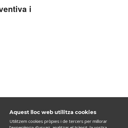
ventiva i
Aquest lloc web utilitza cookies
Utilitzem cookies pròpies i de tercers per millorar
l’experiència d’usuari, analitzar el trànsit, la vostra